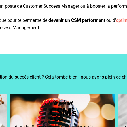
 un poste de Customer Success Manager ou à booster la performa
que pour te permettre de
devenir un CSM performant
ou d’
optim
Success Management.
n du succès client ? Cela tombe bien : nous avons plein de chose
Le podcast
Plus de 80 personnes interviewées en 5
En