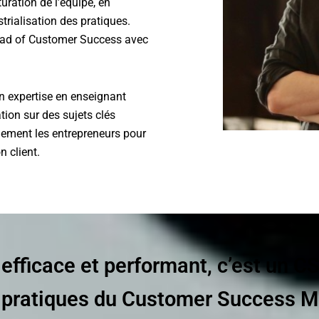
turation de l’équipe, en
strialisation des pratiques.
 Head of Customer Success avec
on expertise en enseignant
on sur des sujets clés
lement les entrepreneurs pour
n client.
fficace et performant, c’est un 
 pratiques du Customer Success 