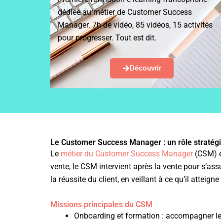
dédiée au métier de Customer Success
Manager. 7h de vidéo, 85 vidéos, 15 activités
pour progresser. Tout est dit.
Découvrir
Le Customer Success Manager : un rôle stratégiq
Le
métier du Customer Success Manager
(CSM) e
vente, le CSM intervient après la vente pour s’assu
la réussite du client, en veillant à ce qu’il atteig
Missions principales du CSM
Onboarding et formation : accompagner le cl