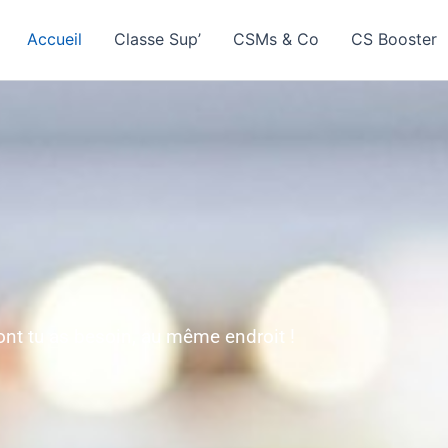
Accueil
Classe Sup’
CSMs & Co
CS Booster
ont tu as besoin, au même endroit !