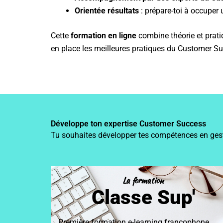
Orientée résultats
: prépare-toi à occuper
Cette
formation en ligne
combine théorie et prati
en place les meilleures pratiques du Customer 
Développe ton expertise Customer Success
Tu souhaites développer tes compétences en gestio
La formation
Classe Sup'
Première formation e-learning francophone