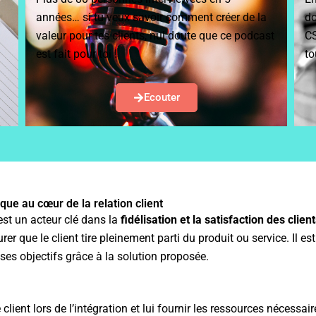
années… si tu veux savoir comment créer de la
do
valeur pour tes clients, nul doute que ce podcast
CS
est fait pour toi !
to
Ecouter
ue au cœur de la relation client
st un acteur clé dans la
fidélisation et la satisfaction des client
rer que le client tire pleinement parti du produit ou service. Il 
ne ses objectifs grâce à la solution proposée.
ient lors de l’intégration et lui fournir les ressources nécessair