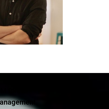
CSM formé
Management.